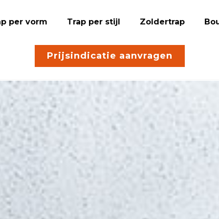
ap per vorm
Trap per stijl
Zoldertrap
Bou
Prijsindicatie aanvragen