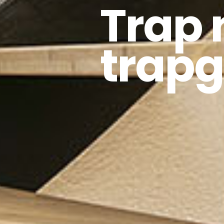
Trap 
trapg