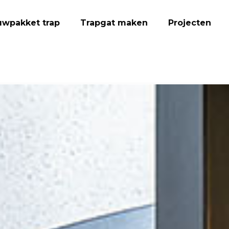
wpakket trap
Trapgat maken
Projecten