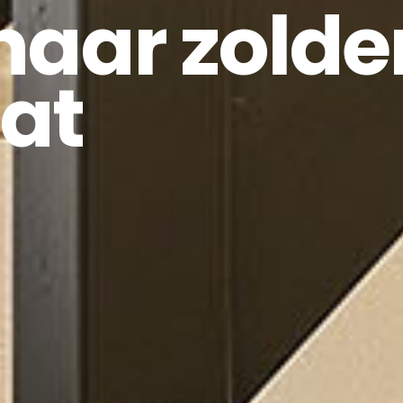
naar zolde
at