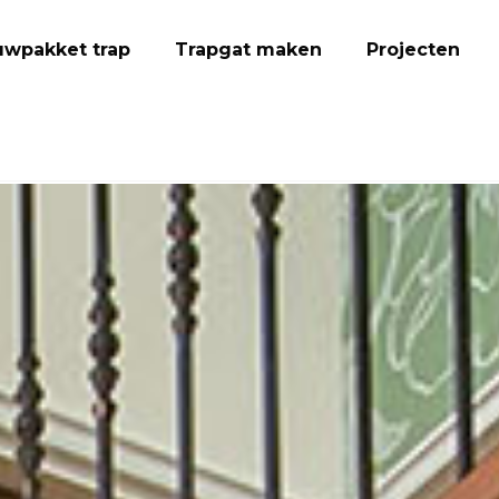
wpakket trap
Trapgat maken
Projecten