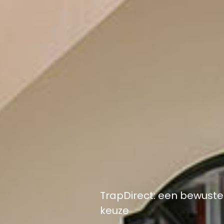
TrapDirect: een bewuste
keuze