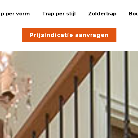
ap per vorm
Trap per stijl
Zoldertrap
Bou
Prijsindicatie aanvragen