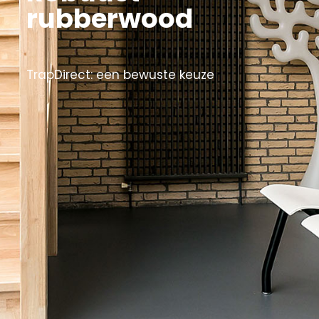
rubberwood
TrapDirect: een bewuste keuze