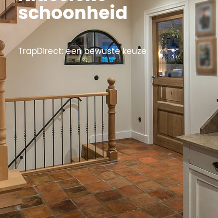
schoonheid
TrapDirect: een bewuste keuze