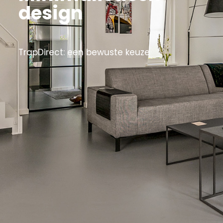
design
TrapDirect: een bewuste keuze